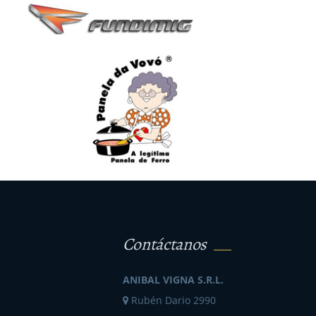
Contáctanos
ANIBAL VIGNA S.R.L.
Rubén Dario 2990